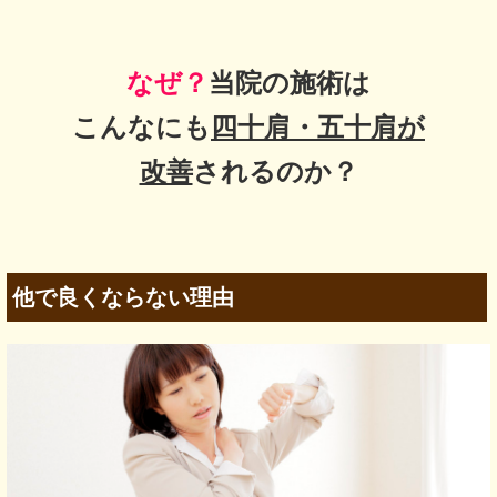
なぜ？
当院の
施術は
こんなにも
四十肩・五十肩
が
改善
されるのか？
他で良くならない理由