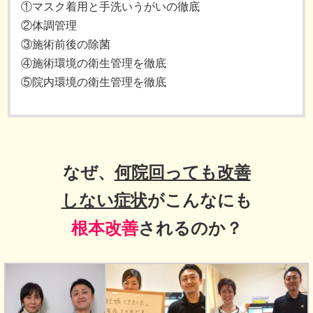
①マスク着用と手洗いうがいの徹底
②体調管理
③施術前後の除菌
④施術環境の衛生管理を徹底
⑤院内環境の衛生管理を徹底
なぜ、
何院回っても改善
しない症状
がこんなにも
根本改善
されるのか？