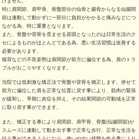
けません。
特に肩関節、肩甲骨、骨盤部分の仙骨と腸骨からなる仙腸関
節は連動して動かずに一部分に負担がかかると痛みなどにつ
ながる為、特に重要となります。
また、骨盤や背骨を歪ませる原因となったのは日常生活のク
セによるものがほとんどである為、悪い生活習慣は改善する
必要があります。
猫背などの不良姿勢は肩関節が前方に偏位する為、肩のトラ
ブルがおこりやすくなります。
当院では低刺激な矯正法で骨盤や背骨を矯正します。併せて
前方に偏位した肩を正常な位置に戻す事により、筋肉の緊張
が緩和し、早期に炎症を抑え、その結果関節の可動域を正常
に取り戻す事ができます。
また、矯正する事により肩関節、肩甲骨、骨盤(仙腸関節)が
スムーズに連動して動き出す事で正常な歩行、正常な生活を
行う事ができるようになり、使いやすい状態を作る事により