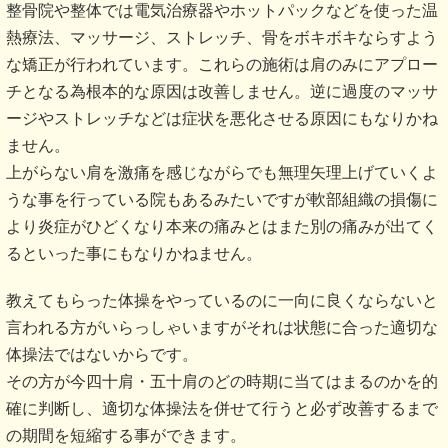
整骨院や整体では電気治療器やホットパックなどを使った温
熱療法、マッサージ、ストレッチ、骨をボキボキならすよう
な矯正が行われています。これらの施術は肩のみにアプロー
チとなる為根本的な原因は改善しません。逆に過度のマッサ
ージやストレッチなどは症状を悪化させる原因にもなりかね
ません。
上がらない肩を激痛を感じながらでも無理矢理上げていくよ
うな事を行っている院もあるみたいですが軟部組織の損傷に
より炎症がひどくなり本来の痛みとはまた別の痛みが出てく
るといった事にもなりかねません。
教えてもらった体操をやっているのに一向に良くならないと
言われる方がいらっしゃいますがそれは状態に合った適切な
体操法ではないからです。
その方が今四十肩・五十肩のどの時期に当てはまるのかを的
確に判断し、適切な体操法を併せて行うと必ず改善するまで
の期間を短縮する事ができます。