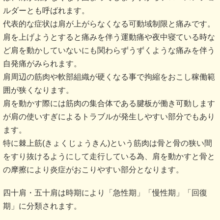
ルダーとも呼ばれます。
代表的な症状は肩が上がらなくなる可動域制限と痛みです。
肩を上げようとすると痛みを伴う運動痛や夜中寝ている時な
ど肩を動かしていないにも関わらずうずくような痛みを伴う
自発痛がみられます。
肩周辺の筋肉や軟部組織が硬くなる事で拘縮をおこし稼働範
囲が狭くなります。
肩を動かす際には筋肉の集合体である腱板が働き可動します
が肩の使いすぎによるトラブルが発生しやすい部分でもあり
ます。
特に棘上筋(きょくじょうきん)という筋肉は骨と骨の狭い間
をすり抜けるようにして走行している為、肩を動かすと骨と
の摩擦により炎症がおこりやすい部分となります。
四十肩・五十肩は時期により「急性期」「慢性期」「回復
期」に分類されます。