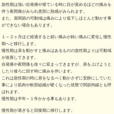
急性期は強い自発痛や寝ている時に目が覚めるほどの痛みを
伴う夜間痛がみられ患部に熱感がみられます。
また、肩関節の可動域は痛みにより低下しほとんど動かす事
ができない場合もあります。
１～２ヶ月ほど経過すると鋭い痛みが鈍い痛みに変化し慢性
期へと移行します。
慢性期は肩を動かすと痛みはあるものの急性期よりは可動域
が改善してきます。
自発痛や夜間痛も徐々に収まってきますが、肩を上げようと
したり後ろに回す時に痛みを伴います。
これは急性期の時に肩をなるべく動かさずに安静にしていた
事により筋肉や軟部組織が硬くなった状態で関節拘縮とも呼
ばれます。
慢性期は半年～１年かかる事もあります。
慢性期が過ぎると回復期に移行します。